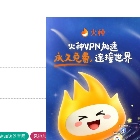
支持
[0]
反对
[0]
支持
[0]
反对
[0]
支持
[0]
反对
[0]
途加速器官网
风驰加速器
旋风加速器