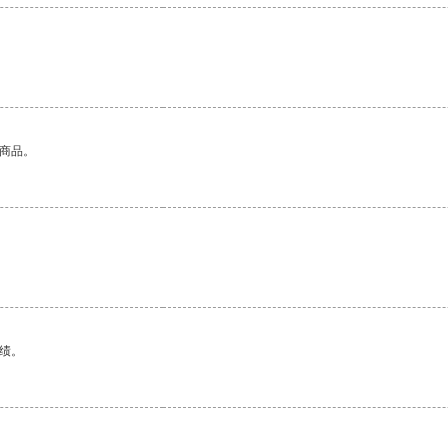
的商品。
绩。