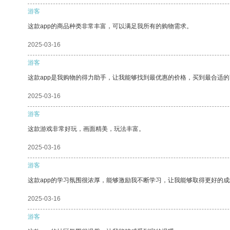
游客
这款app的商品种类非常丰富，可以满足我所有的购物需求。
2025-03-16
游客
这款app是我购物的得力助手，让我能够找到最优惠的价格，买到最合适
2025-03-16
游客
这款游戏非常好玩，画面精美，玩法丰富。
2025-03-16
游客
这款app的学习氛围很浓厚，能够激励我不断学习，让我能够取得更好的成
2025-03-16
游客