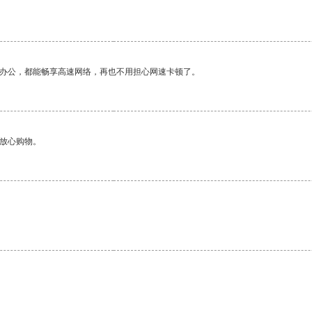
作办公，都能畅享高速网络，再也不用担心网速卡顿了。
够放心购物。