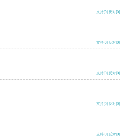
支持
[0]
反对
[0]
支持
[0]
反对
[0]
支持
[0]
反对
[0]
支持
[0]
反对
[0]
支持
[0]
反对
[0]