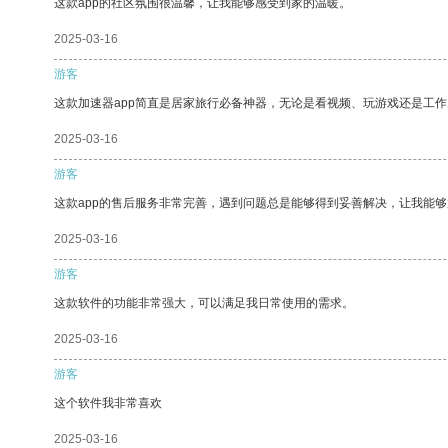
这款app的社区氛围很温馨，让我能够感受到家的温暖。
2025-03-16
游客
这款加速器app简直是居家旅行必备神器，无论是看视频、玩游戏还是工
2025-03-16
游客
这款app的售后服务非常完善，遇到问题总是能够得到妥善解决，让我能
2025-03-16
游客
这款软件的功能非常强大，可以满足我日常使用的需求。
2025-03-16
游客
这个软件我非常喜欢
2025-03-16