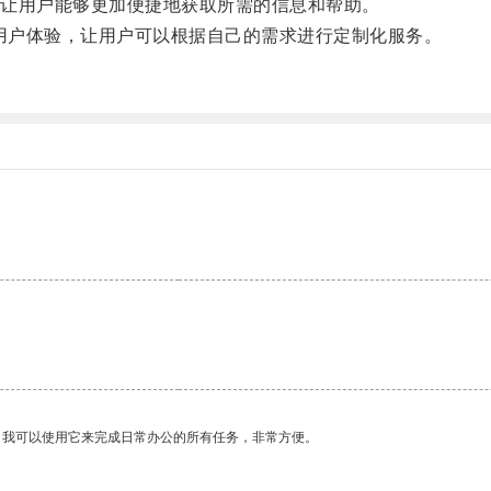
让用户能够更加便捷地获取所需的信息和帮助。
用户体验，让用户可以根据自己的需求进行定制化服务。
。我可以使用它来完成日常办公的所有任务，非常方便。