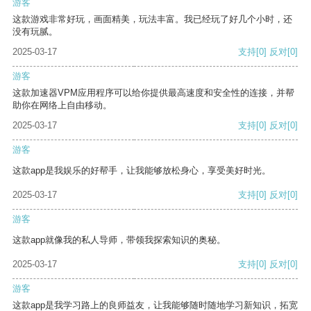
游客
这款游戏非常好玩，画面精美，玩法丰富。我已经玩了好几个小时，还
没有玩腻。
2025-03-17
支持
[0]
反对
[0]
游客
这款加速器VPM应用程序可以给你提供最高速度和安全性的连接，并帮
助你在网络上自由移动。
2025-03-17
支持
[0]
反对
[0]
游客
这款app是我娱乐的好帮手，让我能够放松身心，享受美好时光。
2025-03-17
支持
[0]
反对
[0]
游客
这款app就像我的私人导师，带领我探索知识的奥秘。
2025-03-17
支持
[0]
反对
[0]
游客
这款app是我学习路上的良师益友，让我能够随时随地学习新知识，拓宽