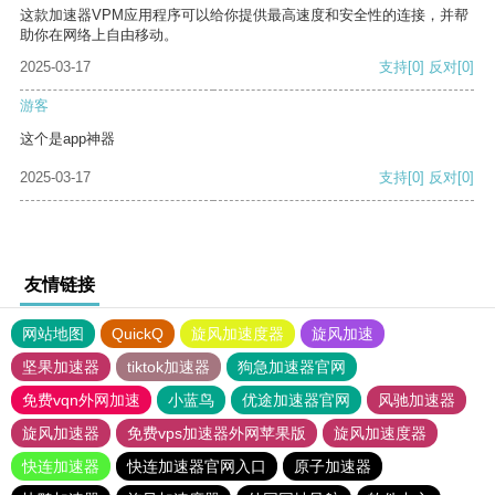
这款加速器VPM应用程序可以给你提供最高速度和安全性的连接，并帮
助你在网络上自由移动。
2025-03-17
支持
[0]
反对
[0]
游客
这个是app神器
2025-03-17
支持
[0]
反对
[0]
友情链接
网站地图
QuickQ
旋风加速度器
旋风加速
坚果加速器
tiktok加速器
狗急加速器官网
免费vqn外网加速
小蓝鸟
优途加速器官网
风驰加速器
旋风加速器
免费vps加速器外网苹果版
旋风加速度器
快连加速器
快连加速器官网入口
原子加速器