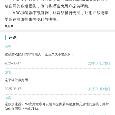
载官网的客服团队，他们将竭诚为用户提供帮助。
ABC加速器下载官网，让网络畅行无阻，让用户尽情享
受高速网络带来的便利与快捷。
#37#
评论
游客
这款游戏的剧情非常感人，让我久久不能忘怀。
2025-03-17
支持
[0]
反对
[0]
游客
这个软件很好用
2025-03-17
支持
[0]
反对
[0]
游客
这款加速器VPM应用程序可以给你提供最高速度和安全性的连接，并帮
助你在网络上自由移动。