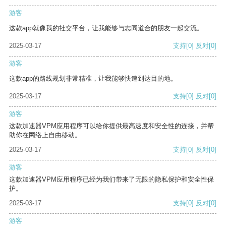
游客
这款app就像我的社交平台，让我能够与志同道合的朋友一起交流。
2025-03-17
支持
[0]
反对
[0]
游客
这款app的路线规划非常精准，让我能够快速到达目的地。
2025-03-17
支持
[0]
反对
[0]
游客
这款加速器VPM应用程序可以给你提供最高速度和安全性的连接，并帮
助你在网络上自由移动。
2025-03-17
支持
[0]
反对
[0]
游客
这款加速器VPM应用程序已经为我们带来了无限的隐私保护和安全性保
护。
2025-03-17
支持
[0]
反对
[0]
游客