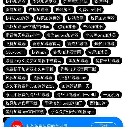
快鸭加速器
旋风加速度器
外网网址导航
软件中心
雷霆加速
狂飙加速器
哔咔漫画
免费vqn外网
快鸭vp加速器
旋风加速度器
快鸭官网
旋风加速度器
蚂蚁加速npv下载官网ios
飞狗加速器
云梯加速器
雷霆每天免费2小时
极光aurora加速器
小蓝鸟pvn加速器
飞机加速器
香蕉加速器官网
雷霆加器速
蚂蚁加速器
Sockboom
快连npv
旋风加速器官网
安易加速器
暴雪vp永久免费加速器下载官网
黑豹加速器
爬梯子加速器
免费梯子加速器永久免费版
香蕉加速器官网正版
风驰加速器
飞驰加速器
快连加速器app
永久不收费的vp加速器2023
加速器试用一天
永久不收费的海外加速器
海外加速器试用一小时
一元机场
旋风加速官网下载
黑洞海外npv加速梯子
西柚加速
黑洞加速npv官网下载
永久免费梯子加速器app
暴雪加速器
快联加速器
永久免费使用的加速器
下载