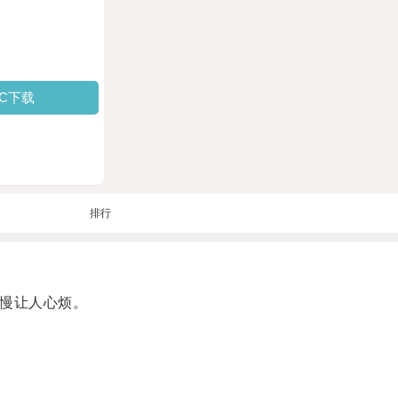
PC下载
排行
速慢让人心烦。