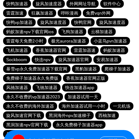
快鸭加速器
旋风加速度器
外网网址导航
软件中心
雷霆加速
狂飙加速器
哔咔漫画
免费vqn外网
快鸭vp加速器
旋风加速度器
快鸭官网
旋风加速度器
蚂蚁加速npv下载官网ios
飞狗加速器
云梯加速器
雷霆每天免费2小时
极光aurora加速器
小蓝鸟pvn加速器
飞机加速器
香蕉加速器官网
雷霆加器速
蚂蚁加速器
Sockboom
快连npv
旋风加速器官网
安易加速器
暴雪vp永久免费加速器下载官网
黑豹加速器
爬梯子加速器
免费梯子加速器永久免费版
香蕉加速器官网正版
风驰加速器
飞驰加速器
快连加速器app
永久不收费的vp加速器2023
加速器试用一天
永久不收费的海外加速器
海外加速器试用一小时
一元机场
旋风加速官网下载
黑洞海外npv加速梯子
西柚加速
黑洞加速npv官网下载
永久免费梯子加速器app
暴雪加速器
快联加速器