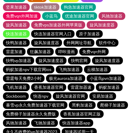
坚果加速器
tiktok加速器
狗急加速器官网
免费vqn外网加速
小蓝鸟
优途加速器官网
风驰加速器
旋风加速器
免费vps加速器外网苹果版
旋风加速度器
快连加速器
快连加速器官网入口
原子加速器
快鸭加速器
旋风加速度器
外网网址导航
软件中心
雷霆加速
狂飙加速器
哔咔漫画
免费vqn外网
快鸭vp加速器
旋风加速度器
快鸭官网
旋风加速度器
蚂蚁加速npv下载官网ios
飞狗加速器
云梯加速器
雷霆每天免费2小时
极光aurora加速器
小蓝鸟pvn加速器
飞机加速器
香蕉加速器官网
雷霆加器速
蚂蚁加速器
Sockboom
快连npv
旋风加速器官网
安易加速器
暴雪vp永久免费加速器下载官网
黑豹加速器
爬梯子加速器
免费梯子加速器永久免费版
香蕉加速器官网正版
风驰加速器
飞驰加速器
快连加速器app
永久不收费的vp加速器2023
加速器试用一天