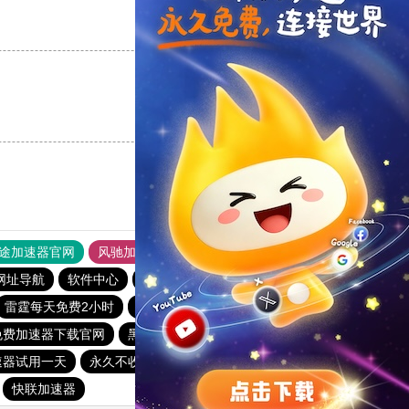
支持
[0]
反对
[0]
支持
[0]
反对
[0]
途加速器官网
风驰加速器
旋风加速器
网址导航
软件中心
雷霆加速
狂飙加速器
哔咔漫画
雷霆每天免费2小时
极光aurora加速器
小蓝鸟pvn加速器
免费加速器下载官网
黑豹加速器
爬梯子加速器
速器试用一天
永久不收费的海外加速器
海外加速器试用一小时
快联加速器