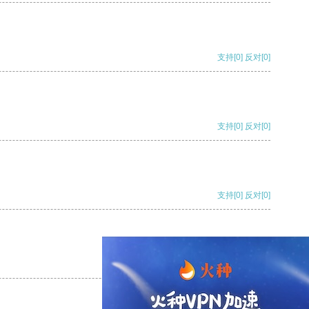
支持
[0]
反对
[0]
支持
[0]
反对
[0]
支持
[0]
反对
[0]
支持
[0]
反对
[0]