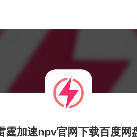
雷霆加速npv官网下载百度网