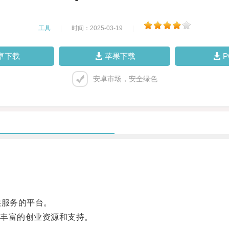
工具
|
时间：2025-03-19
|
卓下载
苹果下载
安卓市场，安全绿色
服务的平台。
丰富的创业资源和支持。