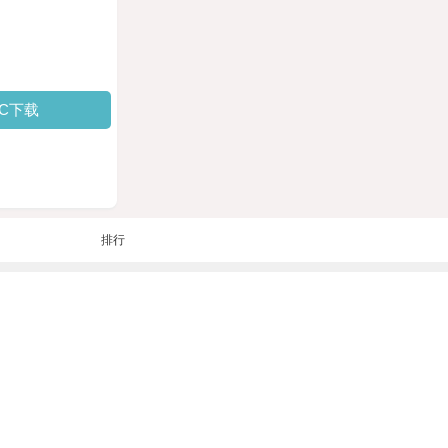
PC下载
排行