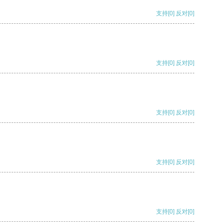
支持
[0]
反对
[0]
支持
[0]
反对
[0]
支持
[0]
反对
[0]
支持
[0]
反对
[0]
支持
[0]
反对
[0]