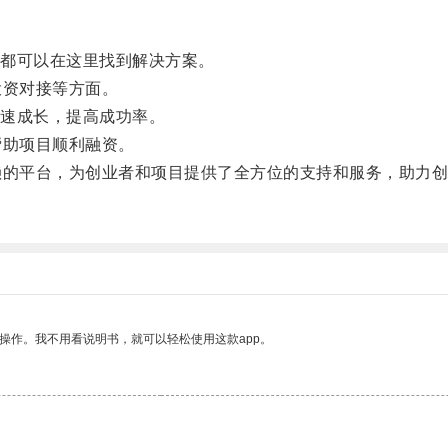
都可以在这里找到解决方案。
资对接等方面。
速成长，提高成功率。
助项目顺利融资。
的平台，为创业者和项目提供了全方位的支持和服务，助力创
操作。我不用看说明书，就可以轻松使用这款app。
。