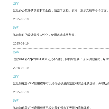
游客
这款办公软件的功能非常全面，涵盖了文档、表格、演示文稿等各个方面
2025-03-19
游客
这款软件的设计非常人性化，使用起来非常舒服。
2025-03-19
游客
这款加速器app的加速效果还是不错的，但偶尔也会出现卡顿的情况，希
2025-03-19
游客
这款加速器VPM应用程序可以给你提供最高速度和安全性的连接，并帮助
2025-03-19
游客
这款加速器VPM应用程序已经为我们带来了无限的流畅体验。