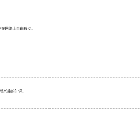
你在网络上自由移动。
己感兴趣的知识。