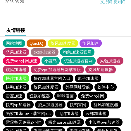
2025-03-20
支持
[0]
反对
[0]
友情链接
网站地图
QuickQ
旋风加速度器
旋风加速
坚果加速器
tiktok加速器
狗急加速器官网
免费vqn外网加速
小蓝鸟
优途加速器官网
风驰加速器
旋风加速器
免费vps加速器外网苹果版
旋风加速度器
快连加速器
快连加速器官网入口
原子加速器
快鸭加速器
旋风加速度器
外网网址导航
软件中心
雷霆加速
狂飙加速器
哔咔漫画
免费vqn外网
快鸭vp加速器
旋风加速度器
快鸭官网
旋风加速度器
蚂蚁加速npv下载官网ios
飞狗加速器
云梯加速器
雷霆每天免费2小时
极光aurora加速器
小蓝鸟pvn加速器