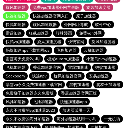
旋风加速器
免费vps加速器外网苹果版
旋风加速度器
快连加速器
快连加速器官网入口
原子加速器
快鸭加速器
旋风加速度器
外网网址导航
软件中心
雷霆加速
狂飙加速器
哔咔漫画
免费vqn外网
快鸭vp加速器
旋风加速度器
快鸭官网
旋风加速度器
蚂蚁加速npv下载官网ios
飞狗加速器
云梯加速器
雷霆每天免费2小时
极光aurora加速器
小蓝鸟pvn加速器
飞机加速器
香蕉加速器官网
雷霆加器速
蚂蚁加速器
Sockboom
快连npv
旋风加速器官网
安易加速器
暴雪vp永久免费加速器下载官网
黑豹加速器
爬梯子加速器
免费梯子加速器永久免费版
香蕉加速器官网正版
风驰加速器
飞驰加速器
快连加速器app
永久不收费的vp加速器2023
加速器试用一天
永久不收费的海外加速器
海外加速器试用一小时
一元机场
旋风加速官网下载
黑洞海外npv加速梯子
西柚加速