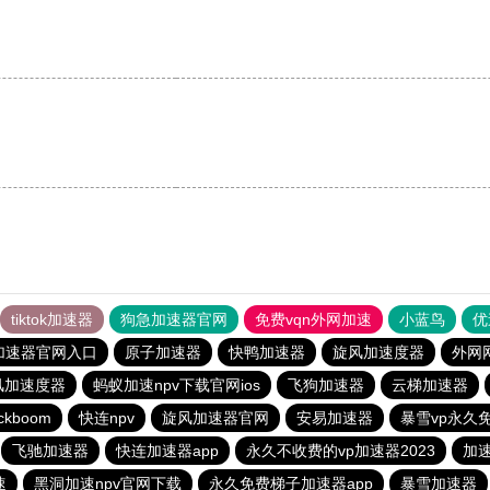
tiktok加速器
狗急加速器官网
免费vqn外网加速
小蓝鸟
优
加速器官网入口
原子加速器
快鸭加速器
旋风加速度器
外网
风加速度器
蚂蚁加速npv下载官网ios
飞狗加速器
云梯加速器
ckboom
快连npv
旋风加速器官网
安易加速器
暴雪vp永久
飞驰加速器
快连加速器app
永久不收费的vp加速器2023
加
速
黑洞加速npv官网下载
永久免费梯子加速器app
暴雪加速器