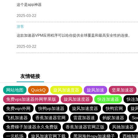
这个是app神器
2025-03-22
游客
这款加速器VPM应用程序可以给你提供全球覆盖和最高安全性的连接。
2025-03-22
友情链接
网站地图
QuickQ
旋风加速度器
旋风加速
坚果加速器
免费vps加速器外网苹果版
旋风加速度器
快连加速器
快连
免费vqn外网
快鸭vp加速器
旋风加速度器
快鸭官网
旋
飞机加速器
香蕉加速器官网
雷霆加器速
蚂蚁加速器
So
免费梯子加速器永久免费版
香蕉加速器官网正版
风驰加速器
一元机场
旋风加速官网下载
黑洞海外npv加速梯子
西柚加