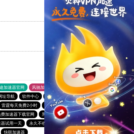
支持
[0]
反对
[0]
支持
[0]
反对
[0]
途加速器官网
风驰加速器
旋风加速器
网址导航
软件中心
雷霆加速
狂飙加速器
哔咔漫画
雷霆每天免费2小时
极光aurora加速器
小蓝鸟pvn加速器
免费加速器下载官网
黑豹加速器
爬梯子加速器
速器试用一天
永久不收费的海外加速器
海外加速器试用一小时
快联加速器