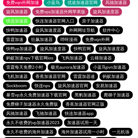
免费vqn外网加速
小蓝鸟
优途加速器官网
风驰加速器
旋风加速器
免费vps加速器外网苹果版
旋风加速度器
快连加速器
快连加速器官网入口
原子加速器
快鸭加速器
旋风加速度器
外网网址导航
软件中心
雷霆加速
狂飙加速器
哔咔漫画
免费vqn外网
快鸭vp加速器
旋风加速度器
快鸭官网
旋风加速度器
蚂蚁加速npv下载官网ios
飞狗加速器
云梯加速器
雷霆每天免费2小时
极光aurora加速器
小蓝鸟pvn加速器
飞机加速器
香蕉加速器官网
雷霆加器速
蚂蚁加速器
Sockboom
快连npv
旋风加速器官网
安易加速器
暴雪vp永久免费加速器下载官网
黑豹加速器
爬梯子加速器
免费梯子加速器永久免费版
香蕉加速器官网正版
风驰加速器
飞驰加速器
快连加速器app
永久不收费的vp加速器2023
加速器试用一天
永久不收费的海外加速器
海外加速器试用一小时
一元机场