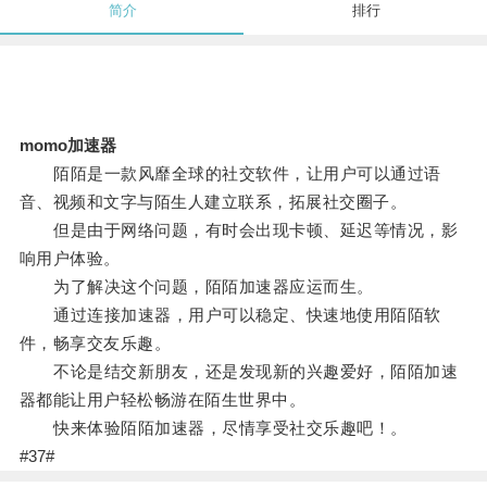
简介
排行
momo加速器
陌陌是一款风靡全球的社交软件，让用户可以通过语
音、视频和文字与陌生人建立联系，拓展社交圈子。
但是由于网络问题，有时会出现卡顿、延迟等情况，影
响用户体验。
为了解决这个问题，陌陌加速器应运而生。
通过连接加速器，用户可以稳定、快速地使用陌陌软
件，畅享交友乐趣。
不论是结交新朋友，还是发现新的兴趣爱好，陌陌加速
器都能让用户轻松畅游在陌生世界中。
快来体验陌陌加速器，尽情享受社交乐趣吧！。
#37#