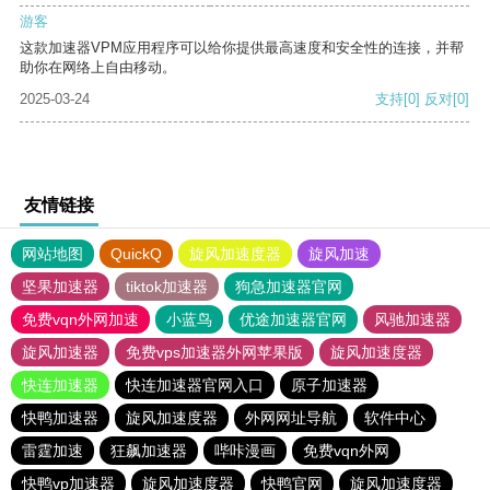
游客
这款加速器VPM应用程序可以给你提供最高速度和安全性的连接，并帮
助你在网络上自由移动。
2025-03-24
支持
[0]
反对
[0]
友情链接
网站地图
QuickQ
旋风加速度器
旋风加速
坚果加速器
tiktok加速器
狗急加速器官网
免费vqn外网加速
小蓝鸟
优途加速器官网
风驰加速器
旋风加速器
免费vps加速器外网苹果版
旋风加速度器
快连加速器
快连加速器官网入口
原子加速器
快鸭加速器
旋风加速度器
外网网址导航
软件中心
雷霆加速
狂飙加速器
哔咔漫画
免费vqn外网
快鸭vp加速器
旋风加速度器
快鸭官网
旋风加速度器