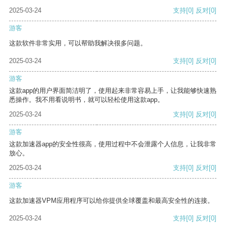
2025-03-24
支持
[0]
反对
[0]
游客
这款软件非常实用，可以帮助我解决很多问题。
2025-03-24
支持
[0]
反对
[0]
游客
这款app的用户界面简洁明了，使用起来非常容易上手，让我能够快速熟
悉操作。我不用看说明书，就可以轻松使用这款app。
2025-03-24
支持
[0]
反对
[0]
游客
这款加速器app的安全性很高，使用过程中不会泄露个人信息，让我非常
放心。
2025-03-24
支持
[0]
反对
[0]
游客
这款加速器VPM应用程序可以给你提供全球覆盖和最高安全性的连接。
2025-03-24
支持
[0]
反对
[0]