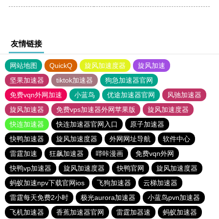
友情链接
网站地图
QuickQ
旋风加速度器
旋风加速
坚果加速器
tiktok加速器
狗急加速器官网
免费vqn外网加速
小蓝鸟
优途加速器官网
风驰加速器
旋风加速器
免费vps加速器外网苹果版
旋风加速度器
快连加速器
快连加速器官网入口
原子加速器
快鸭加速器
旋风加速度器
外网网址导航
软件中心
雷霆加速
狂飙加速器
哔咔漫画
免费vqn外网
快鸭vp加速器
旋风加速度器
快鸭官网
旋风加速度器
蚂蚁加速npv下载官网ios
飞狗加速器
云梯加速器
雷霆每天免费2小时
极光aurora加速器
小蓝鸟pvn加速器
飞机加速器
香蕉加速器官网
雷霆加器速
蚂蚁加速器