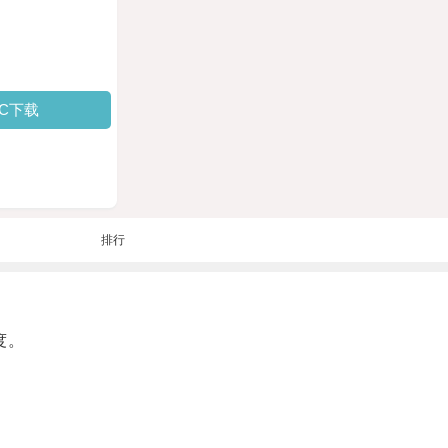
PC下载
排行
度。