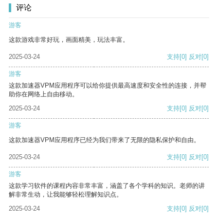
评论
游客
这款游戏非常好玩，画面精美，玩法丰富。
2025-03-24
支持
[0]
反对
[0]
游客
这款加速器VPM应用程序可以给你提供最高速度和安全性的连接，并帮
助你在网络上自由移动。
2025-03-24
支持
[0]
反对
[0]
游客
这款加速器VPM应用程序已经为我们带来了无限的隐私保护和自由。
2025-03-24
支持
[0]
反对
[0]
游客
这款学习软件的课程内容非常丰富，涵盖了各个学科的知识。老师的讲
解非常生动，让我能够轻松理解知识点。
2025-03-24
支持
[0]
反对
[0]