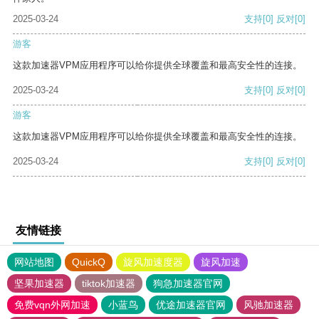
2025-03-24
支持
[0]
反对
[0]
游客
这款加速器VPM应用程序可以给你提供全球覆盖和最高安全性的连接。
2025-03-24
支持
[0]
反对
[0]
游客
这款加速器VPM应用程序可以给你提供全球覆盖和最高安全性的连接。
2025-03-24
支持
[0]
反对
[0]
友情链接
网站地图
QuickQ
旋风加速度器
旋风加速
坚果加速器
tiktok加速器
狗急加速器官网
免费vqn外网加速
小蓝鸟
优途加速器官网
风驰加速器