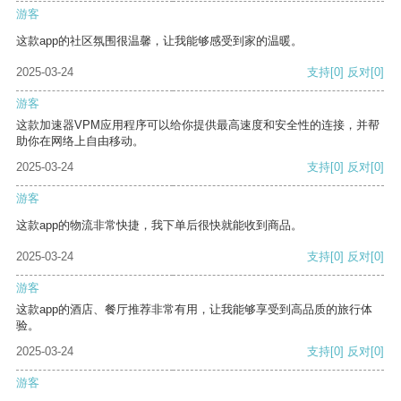
游客
这款app的社区氛围很温馨，让我能够感受到家的温暖。
2025-03-24
支持
[0]
反对
[0]
游客
这款加速器VPM应用程序可以给你提供最高速度和安全性的连接，并帮
助你在网络上自由移动。
2025-03-24
支持
[0]
反对
[0]
游客
这款app的物流非常快捷，我下单后很快就能收到商品。
2025-03-24
支持
[0]
反对
[0]
游客
这款app的酒店、餐厅推荐非常有用，让我能够享受到高品质的旅行体
验。
2025-03-24
支持
[0]
反对
[0]
游客