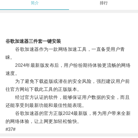
简介
排行
谷歌加速器三件套一键安装
谷歌加速器作为一款网络加速工具，一直备受用户青
睐。
2024年最新版发布后，用户纷纷期待体验更流畅的网络
速度。
为了避免下载盗版或潜在的安全风险，强烈建议用户前
往官方网站下载此工具的正版版本。
经过官方认证的软件，能够保证用户数据的安全，而且
还能享受到最新功能和最佳性能表现。
谷歌加速器的官方正版2024最新版，将为用户带来全新
的网络体验，让上网更加轻松愉快。
#37#