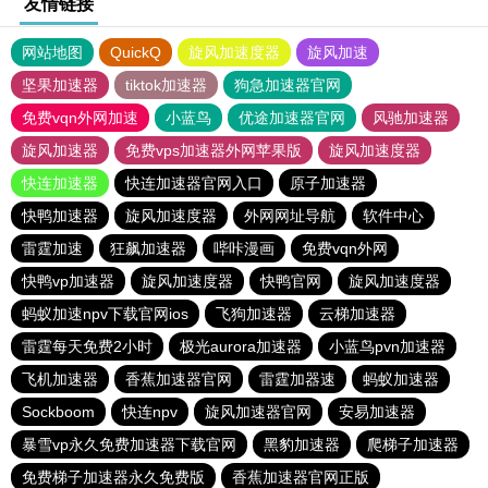
友情链接
网站地图
QuickQ
旋风加速度器
旋风加速
坚果加速器
tiktok加速器
狗急加速器官网
免费vqn外网加速
小蓝鸟
优途加速器官网
风驰加速器
旋风加速器
免费vps加速器外网苹果版
旋风加速度器
快连加速器
快连加速器官网入口
原子加速器
快鸭加速器
旋风加速度器
外网网址导航
软件中心
雷霆加速
狂飙加速器
哔咔漫画
免费vqn外网
快鸭vp加速器
旋风加速度器
快鸭官网
旋风加速度器
蚂蚁加速npv下载官网ios
飞狗加速器
云梯加速器
雷霆每天免费2小时
极光aurora加速器
小蓝鸟pvn加速器
飞机加速器
香蕉加速器官网
雷霆加器速
蚂蚁加速器
Sockboom
快连npv
旋风加速器官网
安易加速器
暴雪vp永久免费加速器下载官网
黑豹加速器
爬梯子加速器
免费梯子加速器永久免费版
香蕉加速器官网正版