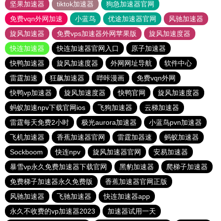
坚果加速器
tiktok加速器
狗急加速器官网
免费vqn外网加速
小蓝鸟
优途加速器官网
风驰加速器
旋风加速器
免费vps加速器外网苹果版
旋风加速度器
快连加速器
快连加速器官网入口
原子加速器
快鸭加速器
旋风加速度器
外网网址导航
软件中心
雷霆加速
狂飙加速器
哔咔漫画
免费vqn外网
快鸭vp加速器
旋风加速度器
快鸭官网
旋风加速度器
蚂蚁加速npv下载官网ios
飞狗加速器
云梯加速器
雷霆每天免费2小时
极光aurora加速器
小蓝鸟pvn加速器
飞机加速器
香蕉加速器官网
雷霆加器速
蚂蚁加速器
Sockboom
快连npv
旋风加速器官网
安易加速器
暴雪vp永久免费加速器下载官网
黑豹加速器
爬梯子加速器
免费梯子加速器永久免费版
香蕉加速器官网正版
风驰加速器
飞驰加速器
快连加速器app
永久不收费的vp加速器2023
加速器试用一天