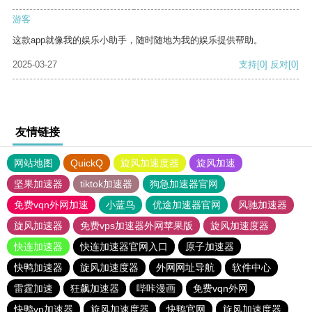
游客
这款app就像我的娱乐小助手，随时随地为我的娱乐提供帮助。
2025-03-27
支持
[0]
反对
[0]
友情链接
网站地图
QuickQ
旋风加速度器
旋风加速
坚果加速器
tiktok加速器
狗急加速器官网
免费vqn外网加速
小蓝鸟
优途加速器官网
风驰加速器
旋风加速器
免费vps加速器外网苹果版
旋风加速度器
快连加速器
快连加速器官网入口
原子加速器
快鸭加速器
旋风加速度器
外网网址导航
软件中心
雷霆加速
狂飙加速器
哔咔漫画
免费vqn外网
快鸭vp加速器
旋风加速度器
快鸭官网
旋风加速度器