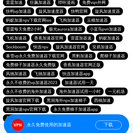
雷霆加速
狂飙加速器
哔咔漫画
免费vqn外网
快鸭vp加速器
旋风加速度器
快鸭官网
旋风加速度器
蚂蚁加速npv下载官网ios
飞狗加速器
云梯加速器
雷霆每天免费2小时
极光aurora加速器
小蓝鸟pvn加速器
飞机加速器
香蕉加速器官网
雷霆加器速
蚂蚁加速器
Sockboom
快连npv
旋风加速器官网
安易加速器
暴雪vp永久免费加速器下载官网
黑豹加速器
爬梯子加速器
免费梯子加速器永久免费版
香蕉加速器官网正版
风驰加速器
飞驰加速器
快连加速器app
永久不收费的vp加速器2023
加速器试用一天
永久不收费的海外加速器
海外加速器试用一小时
一元机场
旋风加速官网下载
黑洞海外npv加速梯子
西柚加速
黑洞加速npv官网下载
永久免费梯子加速器app
暴雪加速器
快联加速器
永久免费使用的加速器
下载