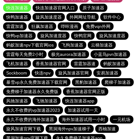
快连加速器
快连加速器官网入口
原子加速器
快鸭加速器
旋风加速度器
外网网址导航
软件中心
雷霆加速
狂飙加速器
哔咔漫画
免费vqn外网
快鸭vp加速器
旋风加速度器
快鸭官网
旋风加速度器
蚂蚁加速npv下载官网ios
飞狗加速器
云梯加速器
雷霆每天免费2小时
极光aurora加速器
小蓝鸟pvn加速器
飞机加速器
香蕉加速器官网
雷霆加器速
蚂蚁加速器
Sockboom
快连npv
旋风加速器官网
安易加速器
暴雪vp永久免费加速器下载官网
黑豹加速器
爬梯子加速器
免费梯子加速器永久免费版
香蕉加速器官网正版
风驰加速器
飞驰加速器
快连加速器app
永久不收费的vp加速器2023
加速器试用一天
永久不收费的海外加速器
海外加速器试用一小时
一元机场
旋风加速官网下载
黑洞海外npv加速梯子
西柚加速
黑洞加速npv官网下载
永久免费梯子加速器app