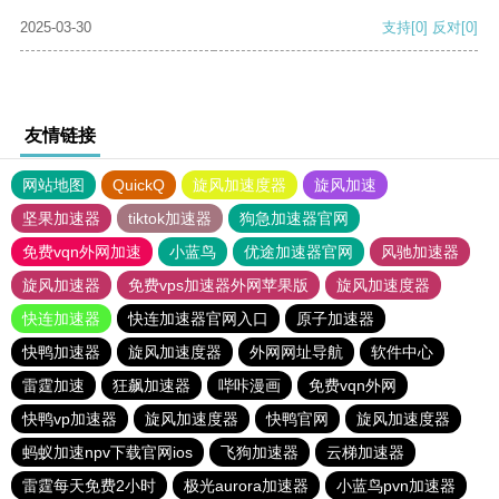
2025-03-30
支持
[0]
反对
[0]
友情链接
网站地图
QuickQ
旋风加速度器
旋风加速
坚果加速器
tiktok加速器
狗急加速器官网
免费vqn外网加速
小蓝鸟
优途加速器官网
风驰加速器
旋风加速器
免费vps加速器外网苹果版
旋风加速度器
快连加速器
快连加速器官网入口
原子加速器
快鸭加速器
旋风加速度器
外网网址导航
软件中心
雷霆加速
狂飙加速器
哔咔漫画
免费vqn外网
快鸭vp加速器
旋风加速度器
快鸭官网
旋风加速度器
蚂蚁加速npv下载官网ios
飞狗加速器
云梯加速器
雷霆每天免费2小时
极光aurora加速器
小蓝鸟pvn加速器