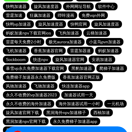
快鸭加速器
旋风加速度器
外网网址导航
软件中心
雷霆加速
狂飙加速器
哔咔漫画
免费vqn外网
快鸭vp加速器
旋风加速度器
快鸭官网
旋风加速度器
蚂蚁加速npv下载官网ios
飞狗加速器
云梯加速器
雷霆每天免费2小时
极光aurora加速器
小蓝鸟pvn加速器
飞机加速器
香蕉加速器官网
雷霆加器速
蚂蚁加速器
Sockboom
快连npv
旋风加速器官网
安易加速器
暴雪vp永久免费加速器下载官网
黑豹加速器
爬梯子加速器
免费梯子加速器永久免费版
香蕉加速器官网正版
风驰加速器
飞驰加速器
快连加速器app
永久不收费的vp加速器2023
加速器试用一天
永久不收费的海外加速器
海外加速器试用一小时
一元机场
旋风加速官网下载
黑洞海外npv加速梯子
西柚加速
黑洞加速npv官网下载
永久免费梯子加速器app
暴雪加速器
快联加速器