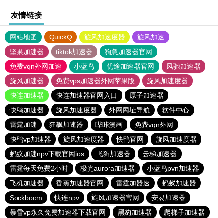
友情链接
网站地图
QuickQ
旋风加速度器
旋风加速
坚果加速器
tiktok加速器
狗急加速器官网
免费vqn外网加速
小蓝鸟
优途加速器官网
风驰加速器
旋风加速器
免费vps加速器外网苹果版
旋风加速度器
快连加速器
快连加速器官网入口
原子加速器
快鸭加速器
旋风加速度器
外网网址导航
软件中心
雷霆加速
狂飙加速器
哔咔漫画
免费vqn外网
快鸭vp加速器
旋风加速度器
快鸭官网
旋风加速度器
蚂蚁加速npv下载官网ios
飞狗加速器
云梯加速器
雷霆每天免费2小时
极光aurora加速器
小蓝鸟pvn加速器
飞机加速器
香蕉加速器官网
雷霆加器速
蚂蚁加速器
Sockboom
快连npv
旋风加速器官网
安易加速器
暴雪vp永久免费加速器下载官网
黑豹加速器
爬梯子加速器