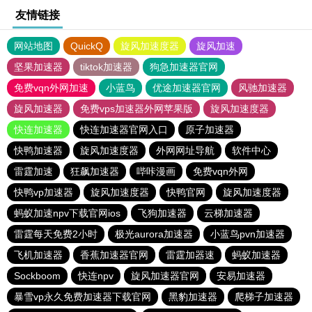
友情链接
网站地图
QuickQ
旋风加速度器
旋风加速
坚果加速器
tiktok加速器
狗急加速器官网
免费vqn外网加速
小蓝鸟
优途加速器官网
风驰加速器
旋风加速器
免费vps加速器外网苹果版
旋风加速度器
快连加速器
快连加速器官网入口
原子加速器
快鸭加速器
旋风加速度器
外网网址导航
软件中心
雷霆加速
狂飙加速器
哔咔漫画
免费vqn外网
快鸭vp加速器
旋风加速度器
快鸭官网
旋风加速度器
蚂蚁加速npv下载官网ios
飞狗加速器
云梯加速器
雷霆每天免费2小时
极光aurora加速器
小蓝鸟pvn加速器
飞机加速器
香蕉加速器官网
雷霆加器速
蚂蚁加速器
Sockboom
快连npv
旋风加速器官网
安易加速器
暴雪vp永久免费加速器下载官网
黑豹加速器
爬梯子加速器