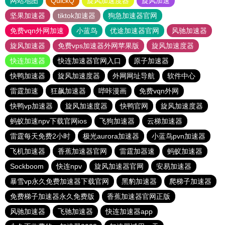
网站地图
QuickQ
旋风加速度器
旋风加速
坚果加速器
tiktok加速器
狗急加速器官网
免费vqn外网加速
小蓝鸟
优途加速器官网
风驰加速器
旋风加速器
免费vps加速器外网苹果版
旋风加速度器
快连加速器
快连加速器官网入口
原子加速器
快鸭加速器
旋风加速度器
外网网址导航
软件中心
雷霆加速
狂飙加速器
哔咔漫画
免费vqn外网
快鸭vp加速器
旋风加速度器
快鸭官网
旋风加速度器
蚂蚁加速npv下载官网ios
飞狗加速器
云梯加速器
雷霆每天免费2小时
极光aurora加速器
小蓝鸟pvn加速器
飞机加速器
香蕉加速器官网
雷霆加器速
蚂蚁加速器
Sockboom
快连npv
旋风加速器官网
安易加速器
暴雪vp永久免费加速器下载官网
黑豹加速器
爬梯子加速器
免费梯子加速器永久免费版
香蕉加速器官网正版
风驰加速器
飞驰加速器
快连加速器app