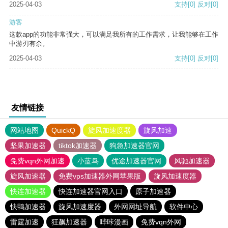
2025-04-03
支持
[0]
反对
[0]
游客
这款app的功能非常强大，可以满足我所有的工作需求，让我能够在工作
中游刃有余。
2025-04-03
支持
[0]
反对
[0]
友情链接
网站地图
QuickQ
旋风加速度器
旋风加速
坚果加速器
tiktok加速器
狗急加速器官网
免费vqn外网加速
小蓝鸟
优途加速器官网
风驰加速器
旋风加速器
免费vps加速器外网苹果版
旋风加速度器
快连加速器
快连加速器官网入口
原子加速器
快鸭加速器
旋风加速度器
外网网址导航
软件中心
雷霆加速
狂飙加速器
哔咔漫画
免费vqn外网