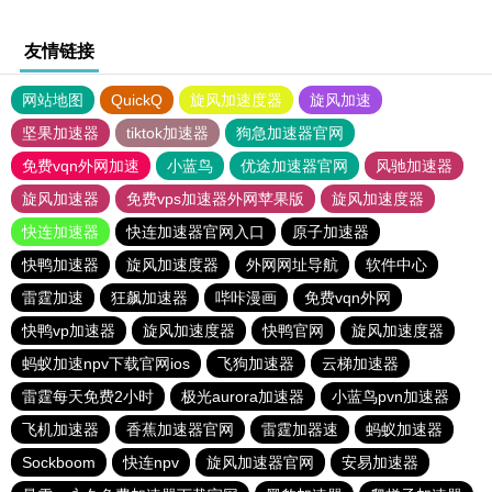
友情链接
网站地图
QuickQ
旋风加速度器
旋风加速
坚果加速器
tiktok加速器
狗急加速器官网
免费vqn外网加速
小蓝鸟
优途加速器官网
风驰加速器
旋风加速器
免费vps加速器外网苹果版
旋风加速度器
快连加速器
快连加速器官网入口
原子加速器
快鸭加速器
旋风加速度器
外网网址导航
软件中心
雷霆加速
狂飙加速器
哔咔漫画
免费vqn外网
快鸭vp加速器
旋风加速度器
快鸭官网
旋风加速度器
蚂蚁加速npv下载官网ios
飞狗加速器
云梯加速器
雷霆每天免费2小时
极光aurora加速器
小蓝鸟pvn加速器
飞机加速器
香蕉加速器官网
雷霆加器速
蚂蚁加速器
Sockboom
快连npv
旋风加速器官网
安易加速器