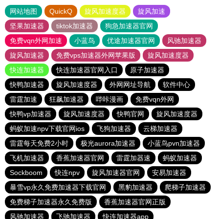
网站地图
QuickQ
旋风加速度器
旋风加速
坚果加速器
tiktok加速器
狗急加速器官网
免费vqn外网加速
小蓝鸟
优途加速器官网
风驰加速器
旋风加速器
免费vps加速器外网苹果版
旋风加速度器
快连加速器
快连加速器官网入口
原子加速器
快鸭加速器
旋风加速度器
外网网址导航
软件中心
雷霆加速
狂飙加速器
哔咔漫画
免费vqn外网
快鸭vp加速器
旋风加速度器
快鸭官网
旋风加速度器
蚂蚁加速npv下载官网ios
飞狗加速器
云梯加速器
雷霆每天免费2小时
极光aurora加速器
小蓝鸟pvn加速器
飞机加速器
香蕉加速器官网
雷霆加器速
蚂蚁加速器
Sockboom
快连npv
旋风加速器官网
安易加速器
暴雪vp永久免费加速器下载官网
黑豹加速器
爬梯子加速器
免费梯子加速器永久免费版
香蕉加速器官网正版
风驰加速器
飞驰加速器
快连加速器app