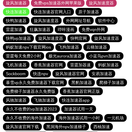
旋风加速器
免费vps加速器外网苹果版
旋风加速度器
快连加速器
快连加速器官网入口
原子加速器
快鸭加速器
旋风加速度器
外网网址导航
软件中心
雷霆加速
狂飙加速器
哔咔漫画
免费vqn外网
快鸭vp加速器
旋风加速度器
快鸭官网
旋风加速度器
蚂蚁加速npv下载官网ios
飞狗加速器
云梯加速器
雷霆每天免费2小时
极光aurora加速器
小蓝鸟pvn加速器
飞机加速器
香蕉加速器官网
雷霆加器速
蚂蚁加速器
Sockboom
快连npv
旋风加速器官网
安易加速器
暴雪vp永久免费加速器下载官网
黑豹加速器
爬梯子加速器
免费梯子加速器永久免费版
香蕉加速器官网正版
风驰加速器
飞驰加速器
快连加速器app
永久不收费的vp加速器2023
加速器试用一天
永久不收费的海外加速器
海外加速器试用一小时
一元机场
旋风加速官网下载
黑洞海外npv加速梯子
西柚加速