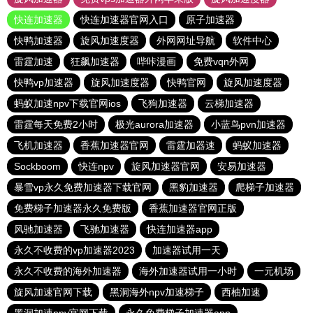
快连加速器
快连加速器官网入口
原子加速器
快鸭加速器
旋风加速度器
外网网址导航
软件中心
雷霆加速
狂飙加速器
哔咔漫画
免费vqn外网
快鸭vp加速器
旋风加速度器
快鸭官网
旋风加速度器
蚂蚁加速npv下载官网ios
飞狗加速器
云梯加速器
雷霆每天免费2小时
极光aurora加速器
小蓝鸟pvn加速器
飞机加速器
香蕉加速器官网
雷霆加器速
蚂蚁加速器
Sockboom
快连npv
旋风加速器官网
安易加速器
暴雪vp永久免费加速器下载官网
黑豹加速器
爬梯子加速器
免费梯子加速器永久免费版
香蕉加速器官网正版
风驰加速器
飞驰加速器
快连加速器app
永久不收费的vp加速器2023
加速器试用一天
永久不收费的海外加速器
海外加速器试用一小时
一元机场
旋风加速官网下载
黑洞海外npv加速梯子
西柚加速