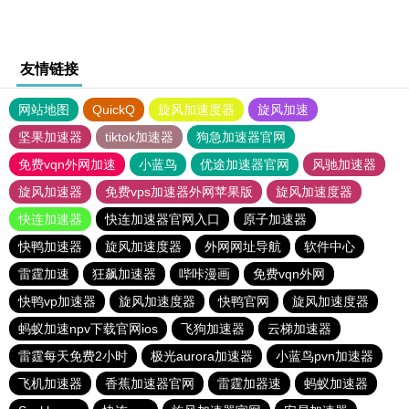
友情链接
网站地图
QuickQ
旋风加速度器
旋风加速
坚果加速器
tiktok加速器
狗急加速器官网
免费vqn外网加速
小蓝鸟
优途加速器官网
风驰加速器
旋风加速器
免费vps加速器外网苹果版
旋风加速度器
快连加速器
快连加速器官网入口
原子加速器
快鸭加速器
旋风加速度器
外网网址导航
软件中心
雷霆加速
狂飙加速器
哔咔漫画
免费vqn外网
快鸭vp加速器
旋风加速度器
快鸭官网
旋风加速度器
蚂蚁加速npv下载官网ios
飞狗加速器
云梯加速器
雷霆每天免费2小时
极光aurora加速器
小蓝鸟pvn加速器
飞机加速器
香蕉加速器官网
雷霆加器速
蚂蚁加速器