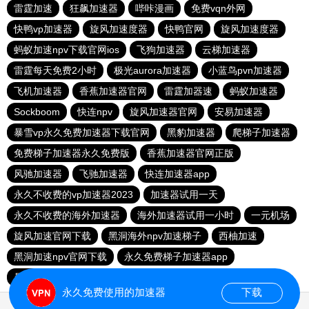
雷霆加速
狂飙加速器
哔咔漫画
免费vqn外网
快鸭vp加速器
旋风加速度器
快鸭官网
旋风加速度器
蚂蚁加速npv下载官网ios
飞狗加速器
云梯加速器
雷霆每天免费2小时
极光aurora加速器
小蓝鸟pvn加速器
飞机加速器
香蕉加速器官网
雷霆加器速
蚂蚁加速器
Sockboom
快连npv
旋风加速器官网
安易加速器
暴雪vp永久免费加速器下载官网
黑豹加速器
爬梯子加速器
免费梯子加速器永久免费版
香蕉加速器官网正版
风驰加速器
飞驰加速器
快连加速器app
永久不收费的vp加速器2023
加速器试用一天
永久不收费的海外加速器
海外加速器试用一小时
一元机场
旋风加速官网下载
黑洞海外npv加速梯子
西柚加速
黑洞加速npv官网下载
永久免费梯子加速器app
暴雪加速器
快联加速器
永久免费使用的加速器
下载