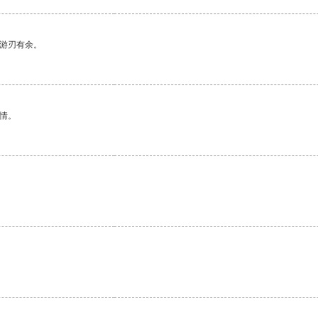
中游刃有余。
情。