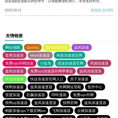
这款app是我娱乐的好帮手，让我能够放松身心，享受美好时光。
2025-04-11
支持
[0]
反对
[0]
友情链接
网站地图
QuickQ
旋风加速度器
旋风加速
坚果加速器
tiktok加速器
狗急加速器官网
免费vqn外网加速
小蓝鸟
优途加速器官网
风驰加速器
旋风加速器
免费vps加速器外网苹果版
旋风加速度器
快连加速器
快连加速器官网入口
原子加速器
快鸭加速器
旋风加速度器
外网网址导航
软件中心
雷霆加速
狂飙加速器
哔咔漫画
免费vqn外网
快鸭vp加速器
旋风加速度器
快鸭官网
旋风加速度器
蚂蚁加速npv下载官网ios
飞狗加速器
云梯加速器