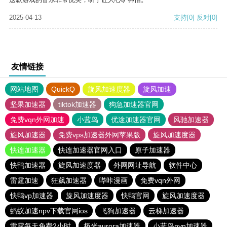
2025-04-13
支持
[0]
反对
[0]
友情链接
网站地图
QuickQ
旋风加速度器
旋风加速
坚果加速器
tiktok加速器
狗急加速器官网
免费vqn外网加速
小蓝鸟
优途加速器官网
风驰加速器
旋风加速器
免费vps加速器外网苹果版
旋风加速度器
快连加速器
快连加速器官网入口
原子加速器
快鸭加速器
旋风加速度器
外网网址导航
软件中心
雷霆加速
狂飙加速器
哔咔漫画
免费vqn外网
快鸭vp加速器
旋风加速度器
快鸭官网
旋风加速度器
蚂蚁加速npv下载官网ios
飞狗加速器
云梯加速器
雷霆每天免费2小时
极光aurora加速器
小蓝鸟pvn加速器