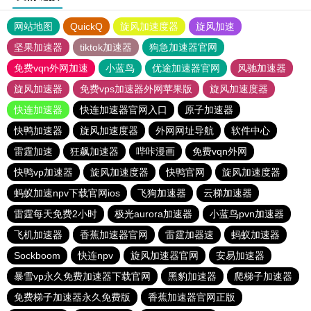
网站地图
QuickQ
旋风加速度器
旋风加速
坚果加速器
tiktok加速器
狗急加速器官网
免费vqn外网加速
小蓝鸟
优途加速器官网
风驰加速器
旋风加速器
免费vps加速器外网苹果版
旋风加速度器
快连加速器
快连加速器官网入口
原子加速器
快鸭加速器
旋风加速度器
外网网址导航
软件中心
雷霆加速
狂飙加速器
哔咔漫画
免费vqn外网
快鸭vp加速器
旋风加速度器
快鸭官网
旋风加速度器
蚂蚁加速npv下载官网ios
飞狗加速器
云梯加速器
雷霆每天免费2小时
极光aurora加速器
小蓝鸟pvn加速器
飞机加速器
香蕉加速器官网
雷霆加器速
蚂蚁加速器
Sockboom
快连npv
旋风加速器官网
安易加速器
暴雪vp永久免费加速器下载官网
黑豹加速器
爬梯子加速器
免费梯子加速器永久免费版
香蕉加速器官网正版