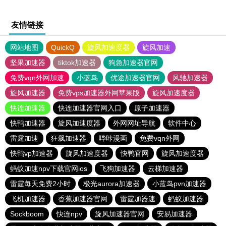
友情链接
网站地图
QuickQ
旋风加速度器
旋风加速
坚果加速器
tiktok加速器
狗急加速器官网
免费vqn外网加速
小蓝鸟
优途加速器官网
风驰加速器
旋风加速器
免费vps加速器外网苹果版
旋风加速度器
快连加速器
快连加速器官网入口
原子加速器
快鸭加速器
旋风加速度器
外网网址导航
软件中心
雷霆加速
狂飙加速器
哔咔漫画
免费vqn外网
快鸭vp加速器
旋风加速度器
快鸭官网
旋风加速度器
蚂蚁加速npv下载官网ios
飞狗加速器
云梯加速器
雷霆每天免费2小时
极光aurora加速器
小蓝鸟pvn加速器
飞机加速器
香蕉加速器官网
雷霆加器速
蚂蚁加速器
Sockboom
快连npv
旋风加速器官网
安易加速器