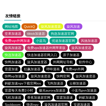
友情链接
网站地图
QuickQ
旋风加速度器
旋风加速
坚果加速器
tiktok加速器
狗急加速器官网
免费vqn外网加速
小蓝鸟
优途加速器官网
风驰加速器
旋风加速器
免费vps加速器外网苹果版
旋风加速度器
快连加速器
快连加速器官网入口
原子加速器
快鸭加速器
旋风加速度器
外网网址导航
软件中心
雷霆加速
狂飙加速器
哔咔漫画
免费vqn外网
快鸭vp加速器
旋风加速度器
快鸭官网
旋风加速度器
蚂蚁加速npv下载官网ios
飞狗加速器
云梯加速器
雷霆每天免费2小时
极光aurora加速器
小蓝鸟pvn加速器
飞机加速器
香蕉加速器官网
雷霆加器速
蚂蚁加速器
Sockboom
快连npv
旋风加速器官网
安易加速器