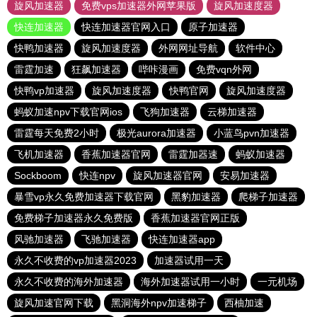
旋风加速器
免费vps加速器外网苹果版
旋风加速度器
快连加速器
快连加速器官网入口
原子加速器
快鸭加速器
旋风加速度器
外网网址导航
软件中心
雷霆加速
狂飙加速器
哔咔漫画
免费vqn外网
快鸭vp加速器
旋风加速度器
快鸭官网
旋风加速度器
蚂蚁加速npv下载官网ios
飞狗加速器
云梯加速器
雷霆每天免费2小时
极光aurora加速器
小蓝鸟pvn加速器
飞机加速器
香蕉加速器官网
雷霆加器速
蚂蚁加速器
Sockboom
快连npv
旋风加速器官网
安易加速器
暴雪vp永久免费加速器下载官网
黑豹加速器
爬梯子加速器
免费梯子加速器永久免费版
香蕉加速器官网正版
风驰加速器
飞驰加速器
快连加速器app
永久不收费的vp加速器2023
加速器试用一天
永久不收费的海外加速器
海外加速器试用一小时
一元机场
旋风加速官网下载
黑洞海外npv加速梯子
西柚加速