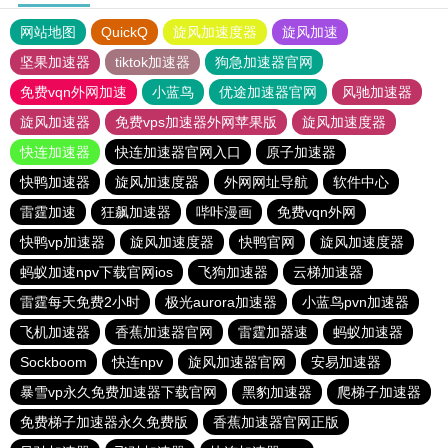
网站地图
QuickQ
旋风加速度器
旋风加速
坚果加速器
tiktok加速器
狗急加速器官网
免费vqn外网加速
小蓝鸟
优途加速器官网
风驰加速器
旋风加速器
免费vps加速器外网苹果版
旋风加速度器
快连加速器
快连加速器官网入口
原子加速器
快鸭加速器
旋风加速度器
外网网址导航
软件中心
雷霆加速
狂飙加速器
哔咔漫画
免费vqn外网
快鸭vp加速器
旋风加速度器
快鸭官网
旋风加速度器
蚂蚁加速npv下载官网ios
飞狗加速器
云梯加速器
雷霆每天免费2小时
极光aurora加速器
小蓝鸟pvn加速器
飞机加速器
香蕉加速器官网
雷霆加器速
蚂蚁加速器
Sockboom
快连npv
旋风加速器官网
安易加速器
暴雪vp永久免费加速器下载官网
黑豹加速器
爬梯子加速器
免费梯子加速器永久免费版
香蕉加速器官网正版