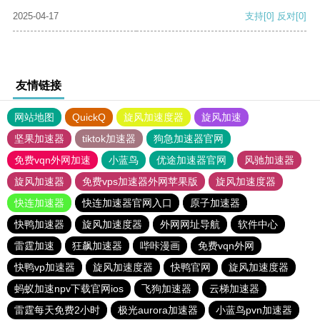
2025-04-17
支持
[0]
反对
[0]
友情链接
网站地图
QuickQ
旋风加速度器
旋风加速
坚果加速器
tiktok加速器
狗急加速器官网
免费vqn外网加速
小蓝鸟
优途加速器官网
风驰加速器
旋风加速器
免费vps加速器外网苹果版
旋风加速度器
快连加速器
快连加速器官网入口
原子加速器
快鸭加速器
旋风加速度器
外网网址导航
软件中心
雷霆加速
狂飙加速器
哔咔漫画
免费vqn外网
快鸭vp加速器
旋风加速度器
快鸭官网
旋风加速度器
蚂蚁加速npv下载官网ios
飞狗加速器
云梯加速器
雷霆每天免费2小时
极光aurora加速器
小蓝鸟pvn加速器