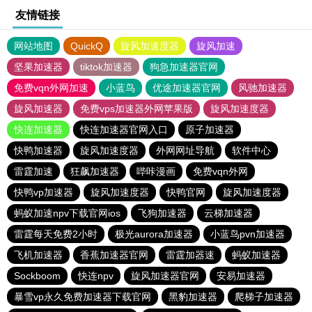
友情链接
网站地图
QuickQ
旋风加速度器
旋风加速
坚果加速器
tiktok加速器
狗急加速器官网
免费vqn外网加速
小蓝鸟
优途加速器官网
风驰加速器
旋风加速器
免费vps加速器外网苹果版
旋风加速度器
快连加速器
快连加速器官网入口
原子加速器
快鸭加速器
旋风加速度器
外网网址导航
软件中心
雷霆加速
狂飙加速器
哔咔漫画
免费vqn外网
快鸭vp加速器
旋风加速度器
快鸭官网
旋风加速度器
蚂蚁加速npv下载官网ios
飞狗加速器
云梯加速器
雷霆每天免费2小时
极光aurora加速器
小蓝鸟pvn加速器
飞机加速器
香蕉加速器官网
雷霆加器速
蚂蚁加速器
Sockboom
快连npv
旋风加速器官网
安易加速器
暴雪vp永久免费加速器下载官网
黑豹加速器
爬梯子加速器