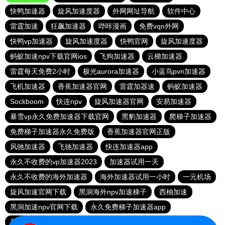
快鸭加速器
旋风加速度器
外网网址导航
软件中心
雷霆加速
狂飙加速器
哔咔漫画
免费vqn外网
快鸭vp加速器
旋风加速度器
快鸭官网
旋风加速度器
蚂蚁加速npv下载官网ios
飞狗加速器
云梯加速器
雷霆每天免费2小时
极光aurora加速器
小蓝鸟pvn加速器
飞机加速器
香蕉加速器官网
雷霆加器速
蚂蚁加速器
Sockboom
快连npv
旋风加速器官网
安易加速器
暴雪vp永久免费加速器下载官网
黑豹加速器
爬梯子加速器
免费梯子加速器永久免费版
香蕉加速器官网正版
风驰加速器
飞驰加速器
快连加速器app
永久不收费的vp加速器2023
加速器试用一天
永久不收费的海外加速器
海外加速器试用一小时
一元机场
旋风加速官网下载
黑洞海外npv加速梯子
西柚加速
黑洞加速npv官网下载
永久免费梯子加速器app
暴雪加速器
快联加速器