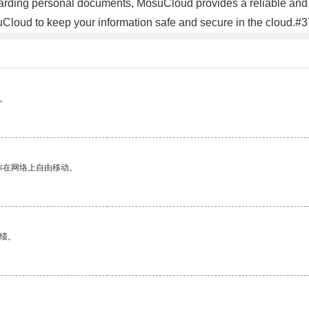
eguarding personal documents, MosuCloud provides a reliable and 
uCloud to keep your information safe and secure in the cloud.#
。
你在网络上自由移动。
绩。