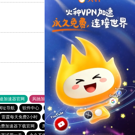
支持
[0]
反对
[0]
支持
[0]
反对
[0]
途加速器官网
风驰加速器
旋风加速器
网址导航
软件中心
雷霆加速
狂飙加速器
哔咔漫画
雷霆每天免费2小时
极光aurora加速器
小蓝鸟pvn加速器
免费加速器下载官网
黑豹加速器
爬梯子加速器
速器试用一天
永久不收费的海外加速器
海外加速器试用一小时