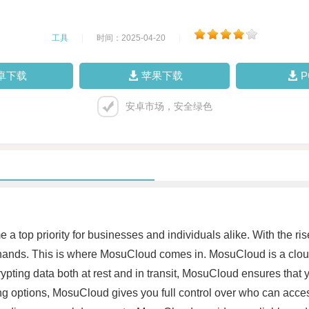
工具
|
时间：2025-04-20
|
卓下载
苹果下载
安卓市场，安全绿色
 a top priority for businesses and individuals alike. With the rise
ng hands. This is where MosuCloud comes in. MosuCloud is a clo
ting data both at rest and in transit, MosuCloud ensures that y
g options, MosuCloud gives you full control over who can acces