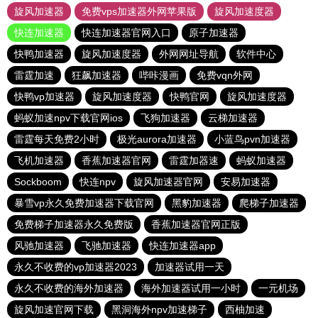
旋风加速器
免费vps加速器外网苹果版
旋风加速度器
快连加速器
快连加速器官网入口
原子加速器
快鸭加速器
旋风加速度器
外网网址导航
软件中心
雷霆加速
狂飙加速器
哔咔漫画
免费vqn外网
快鸭vp加速器
旋风加速度器
快鸭官网
旋风加速度器
蚂蚁加速npv下载官网ios
飞狗加速器
云梯加速器
雷霆每天免费2小时
极光aurora加速器
小蓝鸟pvn加速器
飞机加速器
香蕉加速器官网
雷霆加器速
蚂蚁加速器
Sockboom
快连npv
旋风加速器官网
安易加速器
暴雪vp永久免费加速器下载官网
黑豹加速器
爬梯子加速器
免费梯子加速器永久免费版
香蕉加速器官网正版
风驰加速器
飞驰加速器
快连加速器app
永久不收费的vp加速器2023
加速器试用一天
永久不收费的海外加速器
海外加速器试用一小时
一元机场
旋风加速官网下载
黑洞海外npv加速梯子
西柚加速