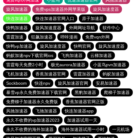
免费vqn外网加速
小蓝鸟
优途加速器官网
风驰加速器
旋风加速器
免费vps加速器外网苹果版
旋风加速度器
快连加速器
快连加速器官网入口
原子加速器
快鸭加速器
旋风加速度器
外网网址导航
软件中心
雷霆加速
狂飙加速器
哔咔漫画
免费vqn外网
快鸭vp加速器
旋风加速度器
快鸭官网
旋风加速度器
蚂蚁加速npv下载官网ios
飞狗加速器
云梯加速器
雷霆每天免费2小时
极光aurora加速器
小蓝鸟pvn加速器
飞机加速器
香蕉加速器官网
雷霆加器速
蚂蚁加速器
Sockboom
快连npv
旋风加速器官网
安易加速器
暴雪vp永久免费加速器下载官网
黑豹加速器
爬梯子加速器
免费梯子加速器永久免费版
香蕉加速器官网正版
风驰加速器
飞驰加速器
快连加速器app
永久不收费的vp加速器2023
加速器试用一天
永久不收费的海外加速器
海外加速器试用一小时
一元机场