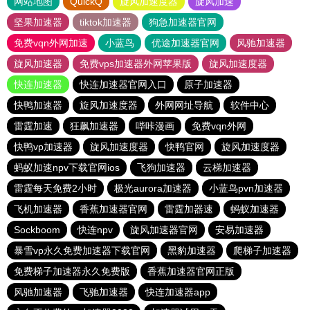
网站地图
QuickQ
旋风加速度器
旋风加速
坚果加速器
tiktok加速器
狗急加速器官网
免费vqn外网加速
小蓝鸟
优途加速器官网
风驰加速器
旋风加速器
免费vps加速器外网苹果版
旋风加速度器
快连加速器
快连加速器官网入口
原子加速器
快鸭加速器
旋风加速度器
外网网址导航
软件中心
雷霆加速
狂飙加速器
哔咔漫画
免费vqn外网
快鸭vp加速器
旋风加速度器
快鸭官网
旋风加速度器
蚂蚁加速npv下载官网ios
飞狗加速器
云梯加速器
雷霆每天免费2小时
极光aurora加速器
小蓝鸟pvn加速器
飞机加速器
香蕉加速器官网
雷霆加器速
蚂蚁加速器
Sockboom
快连npv
旋风加速器官网
安易加速器
暴雪vp永久免费加速器下载官网
黑豹加速器
爬梯子加速器
免费梯子加速器永久免费版
香蕉加速器官网正版
风驰加速器
飞驰加速器
快连加速器app