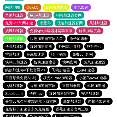
网站地图
QuickQ
旋风加速度器
旋风加速
坚果加速器
tiktok加速器
狗急加速器官网
免费vqn外网加速
小蓝鸟
优途加速器官网
风驰加速器
旋风加速器
免费vps加速器外网苹果版
旋风加速度器
快连加速器
快连加速器官网入口
原子加速器
快鸭加速器
旋风加速度器
外网网址导航
软件中心
雷霆加速
狂飙加速器
哔咔漫画
免费vqn外网
快鸭vp加速器
旋风加速度器
快鸭官网
旋风加速度器
蚂蚁加速npv下载官网ios
飞狗加速器
云梯加速器
雷霆每天免费2小时
极光aurora加速器
小蓝鸟pvn加速器
飞机加速器
香蕉加速器官网
雷霆加器速
蚂蚁加速器
Sockboom
快连npv
旋风加速器官网
安易加速器
暴雪vp永久免费加速器下载官网
黑豹加速器
爬梯子加速器
免费梯子加速器永久免费版
香蕉加速器官网正版