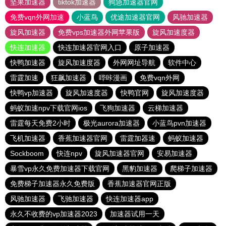
坚果加速器
tiktok加速器
狗急加速器官网
免费vqn外网加速
小蓝鸟
优途加速器官网
风驰加速器
旋风加速器
免费vps加速器外网苹果版
旋风加速度器
快连加速器
快连加速器官网入口
原子加速器
快鸭加速器
旋风加速度器
外网网址导航
软件中心
雷霆加速
狂飙加速器
哔咔漫画
免费vqn外网
快鸭vp加速器
旋风加速度器
快鸭官网
旋风加速度器
蚂蚁加速npv下载官网ios
飞狗加速器
云梯加速器
雷霆每天免费2小时
极光aurora加速器
小蓝鸟pvn加速器
飞机加速器
香蕉加速器官网
雷霆加器速
蚂蚁加速器
Sockboom
快连npv
旋风加速器官网
安易加速器
暴雪vp永久免费加速器下载官网
黑豹加速器
爬梯子加速器
免费梯子加速器永久免费版
香蕉加速器官网正版
风驰加速器
飞驰加速器
快连加速器app
永久不收费的vp加速器2023
加速器试用一天