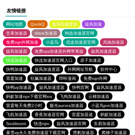
友情链接
网站地图
QuickQ
旋风加速度器
旋风加速
坚果加速器
tiktok加速器
狗急加速器官网
免费vqn外网加速
小蓝鸟
优途加速器官网
风驰加速器
旋风加速器
免费vps加速器外网苹果版
旋风加速度器
快连加速器
快连加速器官网入口
原子加速器
快鸭加速器
旋风加速度器
外网网址导航
软件中心
雷霆加速
狂飙加速器
哔咔漫画
免费vqn外网
快鸭vp加速器
旋风加速度器
快鸭官网
旋风加速度器
蚂蚁加速npv下载官网ios
飞狗加速器
云梯加速器
雷霆每天免费2小时
极光aurora加速器
小蓝鸟pvn加速器
飞机加速器
香蕉加速器官网
雷霆加器速
蚂蚁加速器
Sockboom
快连npv
旋风加速器官网
安易加速器
暴雪vp永久免费加速器下载官网
黑豹加速器
爬梯子加速器