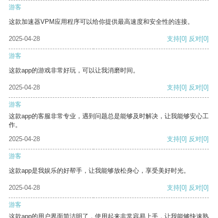
游客
这款加速器VPM应用程序可以给你提供最高速度和安全性的连接。
2025-04-28
支持
[0]
反对
[0]
游客
这款app的游戏非常好玩，可以让我消磨时间。
2025-04-28
支持
[0]
反对
[0]
游客
这款app的客服非常专业，遇到问题总是能够及时解决，让我能够安心工
作。
2025-04-28
支持
[0]
反对
[0]
游客
这款app是我娱乐的好帮手，让我能够放松身心，享受美好时光。
2025-04-28
支持
[0]
反对
[0]
游客
这款app的用户界面简洁明了，使用起来非常容易上手，让我能够快速熟