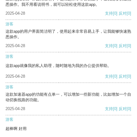
悉操作。我不用看说明书，就可以轻松使用这款app。
2025-04-28
支持
[0]
反对
[0]
游客
这款app的用户界面简洁明了，使用起来非常容易上手，让我能够快速熟
悉操作。
2025-04-28
支持
[0]
反对
[0]
游客
这款app就像我的私人助理，随时随地为我的办公提供帮助。
2025-04-28
支持
[0]
反对
[0]
游客
这款加速器app的功能有点单一，可以增加一些新功能，比如增加一个自
动切换线路的功能。
2025-04-28
支持
[0]
反对
[0]
游客
超棒啊 好用