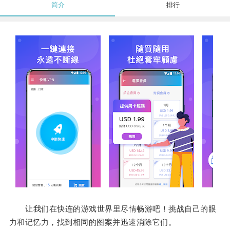
简介
排行
让我们在快连的游戏世界里尽情畅游吧！挑战自己的眼
力和记忆力，找到相同的图案并迅速消除它们。